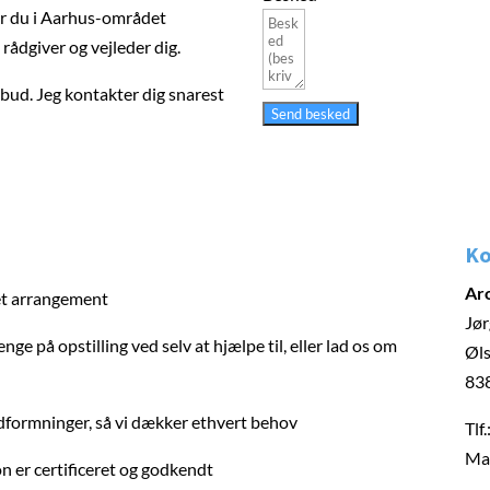
. Bor du i Aarhus-området
rådgiver og vejleder dig.
lbud. Jeg kontakter dig snarest
Send besked
Ko
Ar
ket arrangement
Jør
nge på opstilling ved selv at hjælpe til, eller lad os om
Øls
838
g udformninger, så vi dækker ethvert behov
Tlf.
Mai
n er certificeret og godkendt