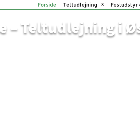
Forside
Teltudlejning
Festudstyr o
e – Teltudlejning i Ø