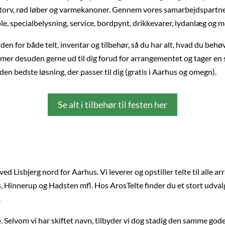
ttorv, rød løber og varmekanoner. Gennem vores samarbejdspartner
tole, specialbelysning, service, bordpynt, drikkevarer, lydanlæg og 
den for både telt, inventar og tilbehør, så du har alt, hvad du behø
desuden gerne ud til dig forud for arrangementet og tager en sn
e den bedste løsning, der passer til dig (gratis i Aarhus og omegn).
Se alt i tilbehør til festen her
ved Lisbjerg nord for Aarhus. Vi leverer og opstiller telte til alle
 Hinnerup og Hadsten mfl. Hos ArosTelte finder du et stort udvalg
.
 Selvom vi har skiftet navn, tilbyder vi dog stadig den samme gode s