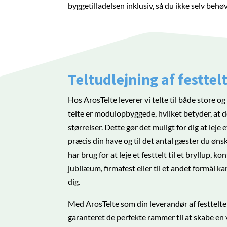
byggetilladelsen inklusiv, så du ikke selv behø
Teltudlejning af festtel
Hos ArosTelte leverer vi telte til både store 
telte er modulopbyggede, hvilket betyder, at de
størrelser. Dette gør det muligt for dig at leje et
præcis din have og til det antal gæster du øns
har brug for at leje et festtelt til et bryllup, k
jubilæum, firmafest eller til et andet formål kan 
dig.
Med ArosTelte som din leverandør af festtelte
garanteret de perfekte rammer til at skabe en 