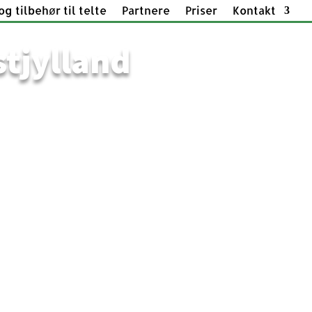
g tilbehør til telte
Partnere
Priser
Kontakt
stjylland