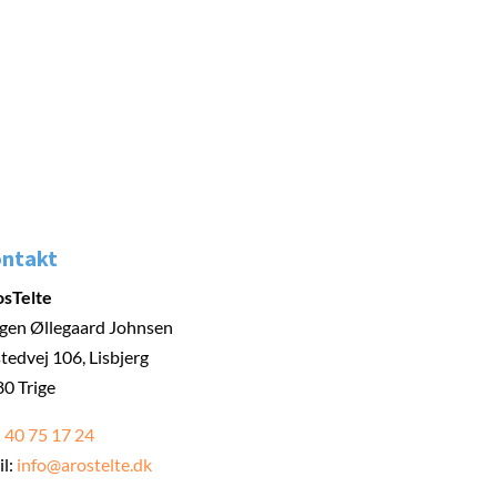
ntakt
osTelte
gen Øllegaard Johnsen
tedvej 106, Lisbjerg
0 Trige
:
40 75 17 24
l:
info@arostelte.dk