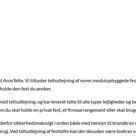
 ArosTelte. Vi tilbyder teltudlejning af vores modulopbyggede festt
 holde den fest du ønsker.
ed teltudlejning, og har leveret telte til alle typer lejligheder og
om du skal holde en privat fest, et firmaarrangement eller skal bruge 
 er derfor sikkerhedsmæssigt i orden både med hensyn til brandkra
 brug. Ved teltudlejning af festtelte kan der desuden være lovkrav 